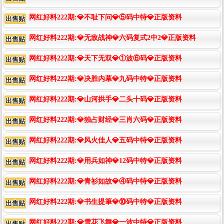
网红好料222期:💎不耻下问💎⑤码中特💎正版资料
出售贴
网红好料222期:💎无敌战神💎六码复式2中2💎正版资料
出售贴
网红好料222期:💎天下无双💎①波⑥码💎正版资料
出售贴
网红好料222期:💎决胜内幕💎九码中特💎正版资料
出售贴
网红好料222期:💎山河拱手💎二头十码💎正版资料
出售贴
网红好料222期:💎独占财经💎三肖六码💎正版资料
出售贴
网红好料222期:💎风火佳人💎五码中特💎正版资料
出售贴
网红好料222期:💎用兵如神💎12码中特💎正版资料
出售贴
网红好料222期:💎青衫如故💎④码中特💎正版资料
出售贴
网红好料222期:💎书生提筆💎⑩码中特💎正版资料
出售贴
网红好料222期:💎雪花飞舞💎一波中特💎正版资料
出售贴