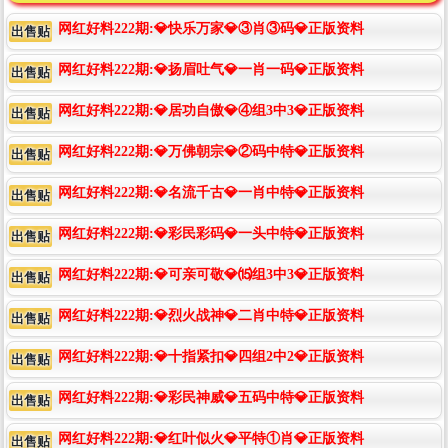
网红好料222期:💎快乐万家💎③肖③码💎正版资料
出售贴
网红好料222期:💎扬眉吐气💎一肖一码💎正版资料
出售贴
网红好料222期:💎居功自傲💎④组3中3💎正版资料
出售贴
网红好料222期:💎万佛朝宗💎②码中特💎正版资料
出售贴
网红好料222期:💎名流千古💎一肖中特💎正版资料
出售贴
网红好料222期:💎彩民彩码💎一头中特💎正版资料
出售贴
网红好料222期:💎可亲可敬💎⒂组3中3💎正版资料
出售贴
网红好料222期:💎烈火战神💎二肖中特💎正版资料
出售贴
网红好料222期:💎十指紧扣💎四组2中2💎正版资料
出售贴
网红好料222期:💎彩民神威💎五码中特💎正版资料
出售贴
网红好料222期:💎红叶似火💎平特①肖💎正版资料
出售贴