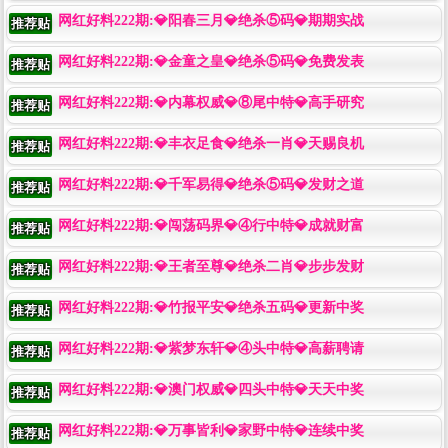
网红好料222期:💎阳春三月💎绝杀⑤码💎期期实战
推荐贴
网红好料222期:💎金童之皇💎绝杀⑤码💎免费发表
推荐贴
网红好料222期:💎内幕权威💎⑧尾中特💎高手研究
推荐贴
网红好料222期:💎丰衣足食💎绝杀一肖💎天赐良机
推荐贴
网红好料222期:💎千军易得💎绝杀⑤码💎发财之道
推荐贴
网红好料222期:💎闯荡码界💎④行中特💎成就财富
推荐贴
网红好料222期:💎王者至尊💎绝杀二肖💎步步发财
推荐贴
网红好料222期:💎竹报平安💎绝杀五码💎更新中奖
推荐贴
网红好料222期:💎紫梦东轩💎④头中特💎高薪聘请
推荐贴
网红好料222期:💎澳门权威💎四头中特💎天天中奖
推荐贴
网红好料222期:💎万事皆利💎家野中特💎连续中奖
推荐贴