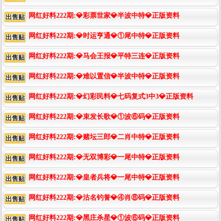
网红好料222期:💎彩票世家💎半波中特💎正版资料
出售贴
网红好料222期:💎时运亨通💎①尾中特💎正版资料
出售贴
网红好料222期:💎马会王报💎平特三连💎正版资料
出售贴
网红好料222期:💎难以置信💎半波中特💎正版资料
出售贴
网红好料222期:💎幻彩民料💎七码复式3中3💎正版资料
出售贴
网红好料222期:💎束发长歌💎①波⑥码💎正版资料
出售贴
网红好料222期:💎赌坛三郎💎二肖中特💎正版资料
出售贴
网红好料222期:💎无双博彩💎一尾中特💎正版资料
出售贴
网红好料222期:💎皇者兵将💎一尾中特💎正版资料
出售贴
网红好料222期:💎沽名钓誉💎④肖⑧码💎正版资料
出售贴
网红好料222期:💎黑庄杀星💎①波⑥码💎正版资料
出售贴