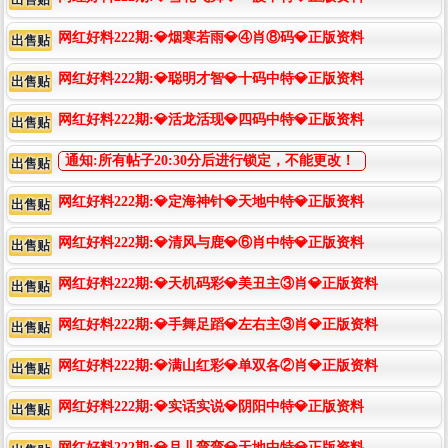
网红好料222期:💎烟寒若雨💎④肖⑧码💎正版资料
出售贴
网红好料222期:💎聪明才智💎十码中特💎正版资料
出售贴
网红好料222期:💎活龙活现💎四码中特💎正版资料
出售贴
通知:所有帖子20:30分后进行锁定，不能更改！
出售贴
网红好料222期:💎定海神针💎天地中特💎正版资料
出售贴
网红好料222期:💎清风与鹿💎⑥肖中特💎正版资料
出售贴
网红好料222期:💎天机码彩💎美丑主③肖💎正版资料
出售贴
网红好料222期:💎手舞足蹈💎左右主③肖💎正版资料
出售贴
网红好料222期:💎满山红彩💎单双各②肖💎正版资料
出售贴
网红好料222期:💎实话实说💎阴阳中特💎正版资料
出售贴
网红好料222期:💎月儿弯弯💎天地中特💎正版资料