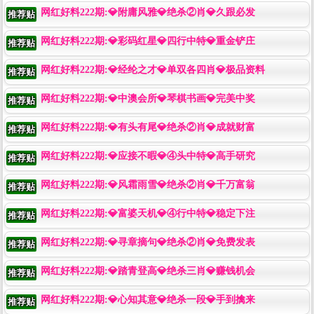
网红好料222期:💎附庸风雅💎绝杀②肖💎久跟必发
推荐贴
网红好料222期:💎彩码红星💎四行中特💎重金铲庄
推荐贴
网红好料222期:💎经纶之才💎单双各四肖💎极品资料
推荐贴
网红好料222期:💎中澳会所💎琴棋书画💎完美中奖
推荐贴
网红好料222期:💎有头有尾💎绝杀②肖💎成就财富
推荐贴
网红好料222期:💎应接不暇💎④头中特💎高手研究
推荐贴
网红好料222期:💎风霜雨雪💎绝杀②肖💎千万富翁
推荐贴
网红好料222期:💎富婆天机💎④行中特💎稳定下注
推荐贴
网红好料222期:💎寻章摘句💎绝杀②肖💎免费发表
推荐贴
网红好料222期:💎踏青登高💎绝杀三肖💎赚钱机会
推荐贴
网红好料222期:💎心知其意💎绝杀一段💎手到擒来
推荐贴