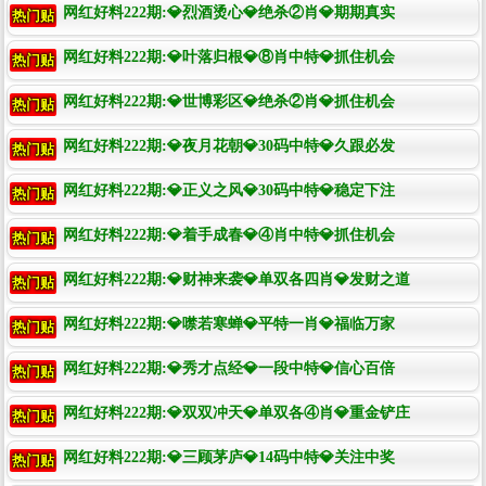
网红好料222期:💎烈酒烫心💎绝杀②肖💎期期真实
热门贴
网红好料222期:💎叶落归根💎⑧肖中特💎抓住机会
热门贴
网红好料222期:💎世博彩区💎绝杀②肖💎抓住机会
热门贴
网红好料222期:💎夜月花朝💎30码中特💎久跟必发
热门贴
网红好料222期:💎正义之风💎30码中特💎稳定下注
热门贴
网红好料222期:💎着手成春💎④肖中特💎抓住机会
热门贴
网红好料222期:💎财神来袭💎单双各四肖💎发财之道
热门贴
网红好料222期:💎噤若寒蝉💎平特一肖💎福临万家
热门贴
网红好料222期:💎秀才点经💎一段中特💎信心百倍
热门贴
网红好料222期:💎双双冲天💎单双各④肖💎重金铲庄
热门贴
网红好料222期:💎三顾茅庐💎14码中特💎关注中奖
热门贴