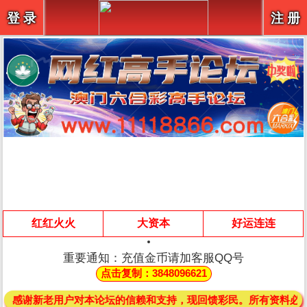
登 录
注 册
红红火火
大资本
好运连连
重要通知
：充值金币请加客服QQ号
点击复制
：3848096621
新老用户对本论坛的信赖和支持，现回馈彩民。所有资料必须经过严